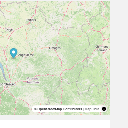
© OpenStreetMap Contributors |
MapLibre