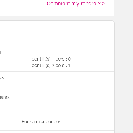
Comment m'y rendre ? >
1
dont lit(s) 1 pers.: 0
dont lit(s) 2 pers.: 1
ux
ants
Four à micro ondes