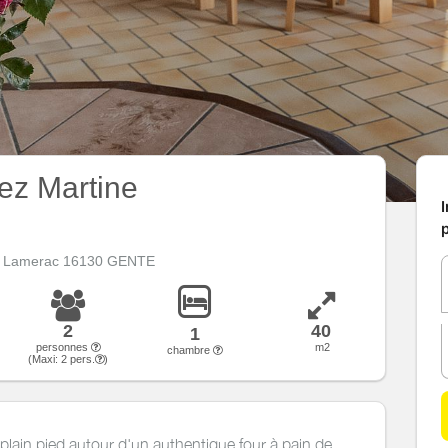
ez Martine
I
p
e Lamerac 16130 GENTE
2
40
1
personnes
m2
chambre
(Maxi:
2
pers.
)
 plain pied autour d'un authentique four à pain de